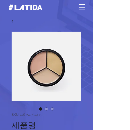
SKU: 126351351935
제품명