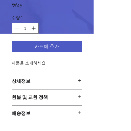
가
₩45
격
수량
*
카트에 추가
제품을 소개하세요.  
상세정보
제품의 세부 사항들을 입력하세요. 제
환불 및 교환 정책
품의 크기, 재질, 관리방법 등 친절하고
상세한 설명은 구매에 대한 확신을 심
"환불 정책", "제품 관리법" 등 고객들에
어줍니다. 제품의 어떤 부분이 소비자
배송정보
게 유용한 추가 제품 정보를 제공하세
들에게 어필할 것인지 우선순위를 잘
요.
생각해 적어주세요.
배송정보를 입력하세요. 배송방법, 비
용 등 정확하고 깔끔한 설명은 소비자